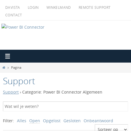
Ga
DAVISTA
LOGIN
WINKELMAND
REMOTE SUPPORT
naar
CONTACT
de
inhoud
Home
Pagina
Support
Support
›
Categorie: Power BI Connector Algemeen
Filter:
Alles
Open
Opgelost
Gesloten
Onbeantwoord