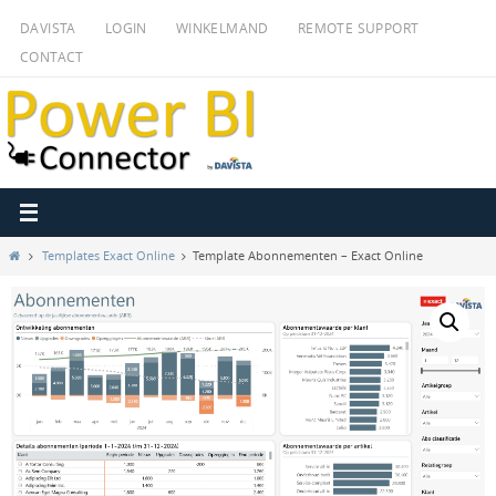
Ga
DAVISTA
LOGIN
WINKELMAND
REMOTE SUPPORT
naar
CONTACT
de
inhoud
Home
Templates Exact Online
Template Abonnementen – Exact Online