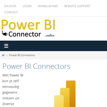
Ga
DAVISTA
LOGIN
WINKELMAND
REMOTE SUPPORT
naar
CONTACT
de
inhoud
Home
Power BI Connectors
Power BI Connectors
Met Power BI
kun je zelf
eenvoudig
gegevens
inlezen uit
diverse