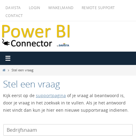
Ga
DAVISTA
LOGIN
WINKELMAND
REMOTE SUPPORT
naar
CONTACT
de
inhoud
Home
Stel een vraag
Stel een vraag
Kijk eerst op de
supportpagina
of je vraag al beantwoord is,
door je vraag in het zoekvak in te vullen. Als je het antwoord
niet vindt dan kun je hier een nieuwe supportvraag indienen.