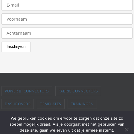
POWER BI CONNECTORS
FABRIC CONNECTORS
DASHBOARDS
TEMPLATES
TRAININGEN
PROEFVERSIE AANVRAGEN
SUPPORT
OFFERTE
BLOG
We gebruiken cookies om ervoor te zorgen dat onze site zo
soepel mogelijk draait. Als je doorgaat met het gebruiken van
deze site, gaan we ervan uit dat je ermee instemt.
Disclaimer