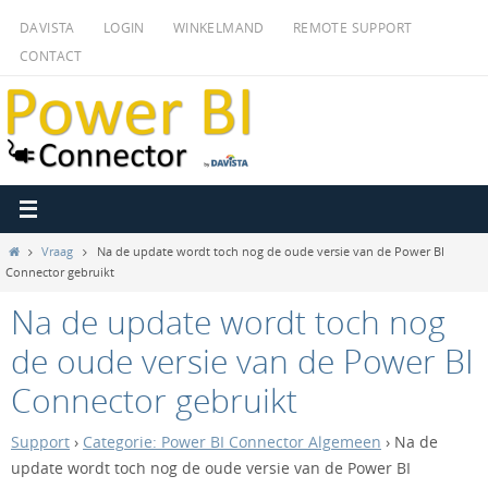
Ga
DAVISTA
LOGIN
WINKELMAND
REMOTE SUPPORT
naar
CONTACT
de
inhoud
Home
Vraag
Na de update wordt toch nog de oude versie van de Power BI
Connector gebruikt
Na de update wordt toch nog
de oude versie van de Power BI
Connector gebruikt
Support
›
Categorie: Power BI Connector Algemeen
›
Na de
update wordt toch nog de oude versie van de Power BI