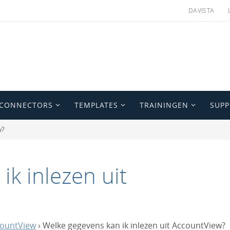
DAVISTA
 CONNECTORS
TEMPLATES
TRAININGEN
SUP
w?
ik inlezen uit
countView
›
Welke gegevens kan ik inlezen uit AccountView?