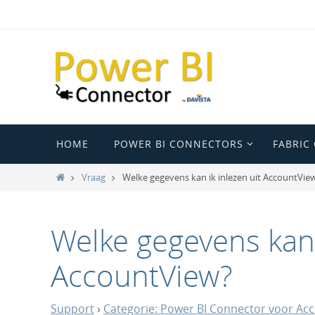
Ga
naar
de
inhoud
Ga
HOME
POWER BI CONNECTORS
FABRIC
naar
de
Home
Vraag
Welke gegevens kan ik inlezen uit AccountVie
inhoud
Welke gegevens kan 
AccountView?
Support
›
Categorie: Power BI Connector voor Ac