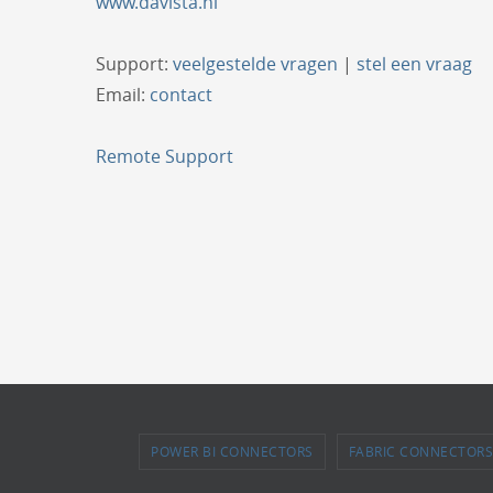
www.davista.nl
Support:
veelgestelde vragen
|
stel een vraag
Email:
contact
Remote Support
POWER BI CONNECTORS
FABRIC CONNECTORS