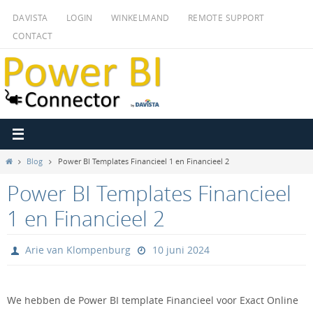
Ga
DAVISTA
LOGIN
WINKELMAND
REMOTE SUPPORT
naar
CONTACT
de
inhoud
Home
Blog
Power BI Templates Financieel 1 en Financieel 2
Power BI Templates Financieel
1 en Financieel 2
Arie van Klompenburg
10 juni 2024
We hebben de Power BI template Financieel voor Exact Online