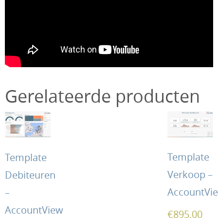
Gerelateerde producten
Template
Template
Verkoop –
Debiteuren
AccountVi
–
AccountView
€
895,00