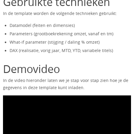
Gebruikte technieken
In de template worden de volgende technieken gebruikt:
Datamodel (feiten en dimensies)
Parameters (grootboekrekening omzet, vanaf en tm)
What-if parameter (stijging / daling % omzet)
DAX (realisatie, vorig jaar, MTD, YTD, variabele titels)
Demovideo
In de video hieronder laten we je stap voor stap zien hoe je de
gegevens in deze template kunt inladen.