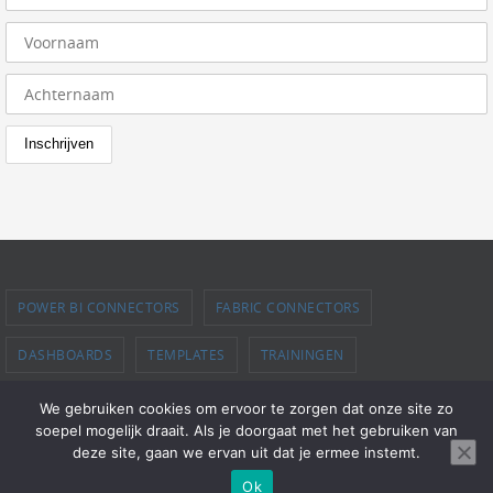
POWER BI CONNECTORS
FABRIC CONNECTORS
DASHBOARDS
TEMPLATES
TRAININGEN
PROEFVERSIE AANVRAGEN
SUPPORT
OFFERTE
BLOG
We gebruiken cookies om ervoor te zorgen dat onze site zo
soepel mogelijk draait. Als je doorgaat met het gebruiken van
deze site, gaan we ervan uit dat je ermee instemt.
Disclaimer
Ok