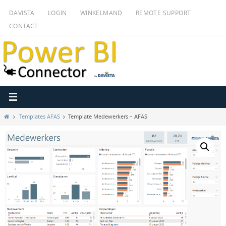
Ga
DAVISTA
LOGIN
WINKELMAND
REMOTE SUPPORT
naar
CONTACT
de
inhoud
Home
Templates AFAS
Template Medewerkers – AFAS