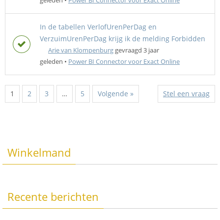
geleden
•
Power BI Connector voor Exact Online
In de tabellen VerlofUrenPerDag en
VerzuimUrenPerDag krijg ik de melding Forbidden
Arie van Klompenburg
gevraagd 3 jaar
geleden
•
Power BI Connector voor Exact Online
1
2
3
…
5
Volgende »
Stel een vraag
Winkelmand
Recente berichten