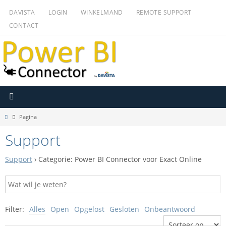
Ga
DAVISTA
LOGIN
WINKELMAND
REMOTE SUPPORT
naar
CONTACT
de
inhoud
Home
Pagina
Support
Support
›
Categorie: Power BI Connector voor Exact Online
Filter:
Alles
Open
Opgelost
Gesloten
Onbeantwoord