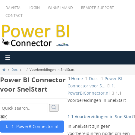
Ga
DAVISTA
LOGIN
WINKELMAND
REMOTE SUPPORT
naar
CONTACT
de
inhoud
Home
Doc
1.1 Voorbereidingen in SnelStart
Power BI Connector
Home
Docs
Power BI
Connector voor S...
1.
voor SnelStart
PowerBIConnector.nl
1.1
Voorbereidingen in SnelStart
1.1 Voorbereidingen in SnelStart
⌘K
In SnelStart zijn geen
1. PowerBIConnector.nl
voorbereidingen nodig om een