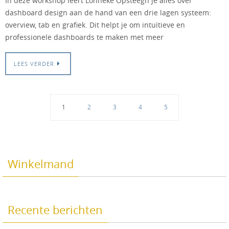
In deze workshop leert Lonneke Opsteegh je alles over
dashboard design aan de hand van een drie lagen systeem:
overview, tab en grafiek. Dit helpt je om intuïtieve en
professionele dashboards te maken met meer
LEES VERDER
1
2
3
4
5
Winkelmand
Recente berichten