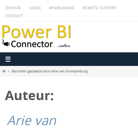
Ga
DAVISTA
LOGIN
WINKELMAND
REMOTE SUPPORT
naar
CONTACT
de
inhoud
Home
Berichten geplaatst door Arie van Klompenburg
Auteur:
Arie van