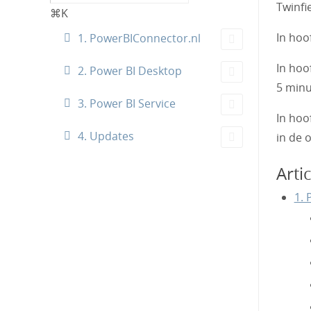
Twinfi
⌘K
In hoo
1. PowerBIConnector.nl
In hoo
2. Power BI Desktop
5 minu
3. Power BI Service
In hoo
4. Updates
in de 
Artic
1. 