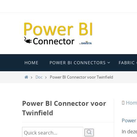
Ga
naar
de
inhoud
Ga
HOME
POWER BI CONNECTORS
FABRIC
naar
de
Home
Doc
Power BI Connector voor Twinfield
inhoud
Power BI Connector voor
Hom
Twinfield
Power 
In dez