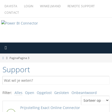
Ga
DAVISTA
LOGIN
WINKELMAND
REMOTE SUPPORT
naar
CONTACT
de
inhoud
Home
Pagina
Pagina 3
Support
Filter:
Alles
Open
Opgelost
Gesloten
Onbeantwoord
Prijsstelling Exact Online Connector