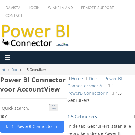
Ga
DAVISTA
LOGIN
WINKELMAND
REMOTE SUPPORT
naar
CONTACT
de
inhoud
Home
Doc
1.5 Gebruikers
Power BI Connector
Home
Docs
Power BI
Connector voor A...
1.
voor AccountView
PowerBIConnector.nl
1.5
Gebruikers
1.5 Gebruikers
⌘K
In de tab ‘Gebruikers’ staan alle
1. PowerBIConnector.nl
gebruikers die de Power BI