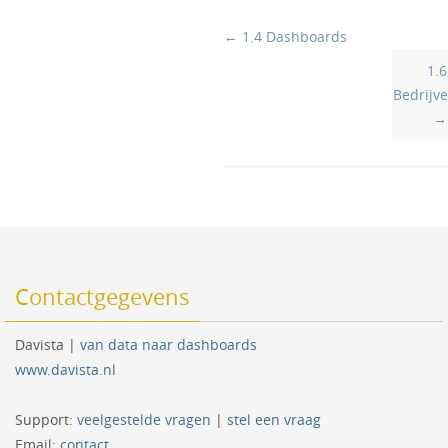
Doc
← 1.4 Dashboards
navigation
1.6
Bedrijv
→
Contactgegevens
Davista |
van data naar dashboards
www.davista.nl
Support:
veelgestelde vragen
|
stel een vraag
Email:
contact