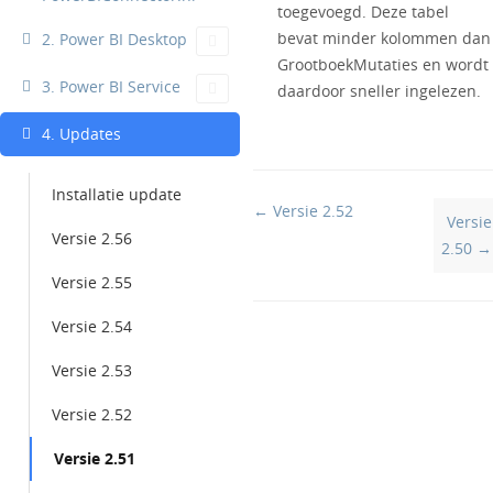
toegevoegd. Deze tabel
bevat minder kolommen dan
2. Power BI Desktop
GrootboekMutaties en wordt
3. Power BI Service
daardoor sneller ingelezen.
4. Updates
Installatie update
Doc
← Versie 2.52
Versie
navigation
Versie 2.56
2.50 →
Versie 2.55
Versie 2.54
Versie 2.53
Versie 2.52
Versie 2.51