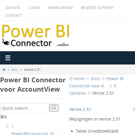
Ga
DAVISTA
LOGIN
WINKELMAND
REMOTE SUPPORT
naar
CONTACT
de
inhoud
Home
Doc
Versie 2.51
Power BI Connector
Home
Docs
Power BI
Connector voor A...
4.
voor AccountView
Updates
Versie 2.51
Versie 2.51
⌘K
Wijzigingen in versie 2.51
1.
Tabel GrootboekSaldi
PowerBIConnector.nl