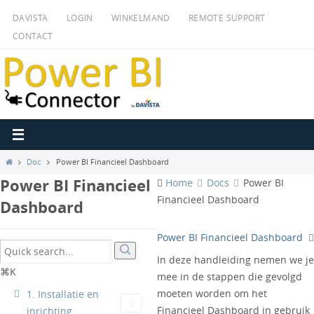
Ga
DAVISTA
LOGIN
WINKELMAND
REMOTE SUPPORT
naar
CONTACT
de
inhoud
Home
Doc
Power BI Financieel Dashboard
Power BI Financieel
Home
Docs
Power BI
Financieel Dashboard
Dashboard
Power BI Financieel Dashboard
In deze handleiding nemen we je
⌘K
mee in de stappen die gevolgd
moeten worden om het
1. Installatie en
Financieel Dashboard in gebruik
inrichting