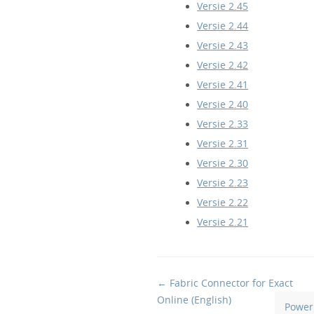
Versie 2.45
Versie 2.44
Versie 2.43
Versie 2.42
Versie 2.41
Versie 2.40
Versie 2.33
Versie 2.31
Versie 2.30
Versie 2.23
Versie 2.22
Versie 2.21
Doc
← Fabric Connector for Exact
navigation
Online (English)
Power