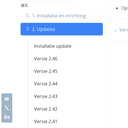
⌘K
Opt
1. Installatie en inrichting
2. Updates
Doc
← Vers
naviga
Installatie update
Versie 2.46
Versie 2.45
Versie 2.44
Versie 2.43
Versie 2.42
Versie 2.41