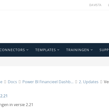
DAVISTA
 CONNECTORS
TEMPLATES
TRAININGEN
SUP
e
Docs
Power BI Financieel Dashb...
2. Updates
Ve
 2.21
ingen in versie 2.21