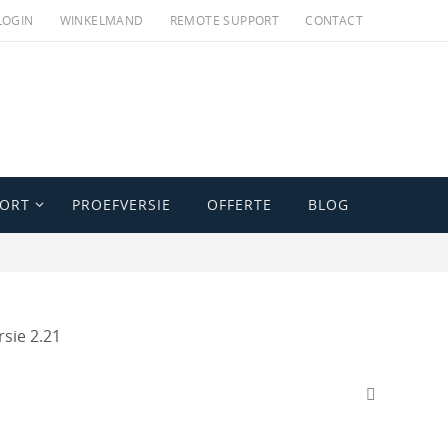
LOGIN
WINKELMAND
REMOTE SUPPORT
CONTACT
PORT
PROEFVERSIE
OFFERTE
BLOG
rsie 2.21