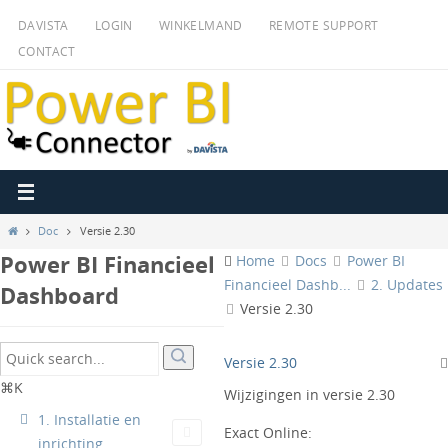
Ga
DAVISTA
LOGIN
WINKELMAND
REMOTE SUPPORT
naar
CONTACT
de
inhoud
Home
Doc
Versie 2.30
Power BI Financieel
Home
Docs
Power BI
Financieel Dashb...
2. Updates
Dashboard
Versie 2.30
Versie 2.30
⌘K
Wijzigingen in versie 2.30
1. Installatie en
Exact Online:
inrichting