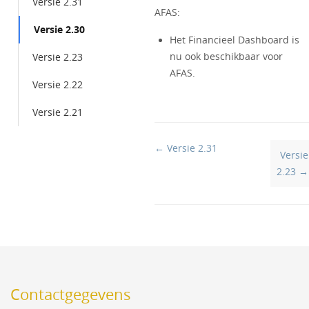
Versie 2.31
AFAS:
Versie 2.30
Het Financieel Dashboard is
nu ook beschikbaar voor
Versie 2.23
AFAS.
Versie 2.22
Versie 2.21
Doc
← Versie 2.31
Versie
navigation
2.23 →
Contactgegevens