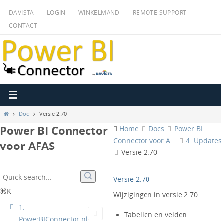
Ga
DAVISTA
LOGIN
WINKELMAND
REMOTE SUPPORT
naar
CONTACT
de
inhoud
Home
Doc
Versie 2.70
Power BI Connector
Home
Docs
Power BI
Connector voor A...
4. Update
voor AFAS
Versie 2.70
Versie 2.70
⌘K
Wijzigingen in versie 2.70
1.
Tabellen en velden
PowerBIConnector.nl