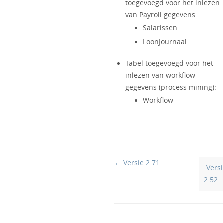
toegevoegd voor het inlezen
van Payroll gegevens:
Salarissen
LoonJournaal
Tabel toegevoegd voor het
inlezen van workflow
gegevens (process mining):
Workflow
Doc
← Versie 2.71
Vers
navigation
2.52 