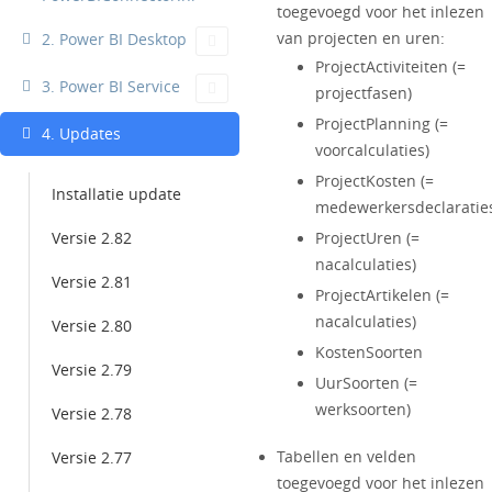
toegevoegd voor het inlezen
van projecten en uren:
2. Power BI Desktop
ProjectActiviteiten (=
3. Power BI Service
projectfasen)
ProjectPlanning (=
4. Updates
voorcalculaties)
ProjectKosten (=
Installatie update
medewerkersdeclaratie
ProjectUren (=
Versie 2.82
nacalculaties)
Versie 2.81
ProjectArtikelen (=
nacalculaties)
Versie 2.80
KostenSoorten
Versie 2.79
UurSoorten (=
werksoorten)
Versie 2.78
Tabellen en velden
Versie 2.77
toegevoegd voor het inlezen