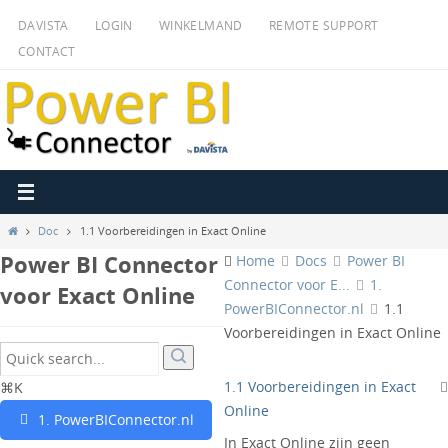
Ga
DAVISTA
LOGIN
WINKELMAND
REMOTE SUPPORT
naar
CONTACT
de
inhoud
Home
Doc
1.1 Voorbereidingen in Exact Online
Power BI Connector
Home
Docs
Power BI
Connector voor E...
1.
voor Exact Online
PowerBIConnector.nl
1.1
Voorbereidingen in Exact Online
1.1 Voorbereidingen in Exact
⌘K
Online
1. PowerBIConnector.nl
In Exact Online zijn geen