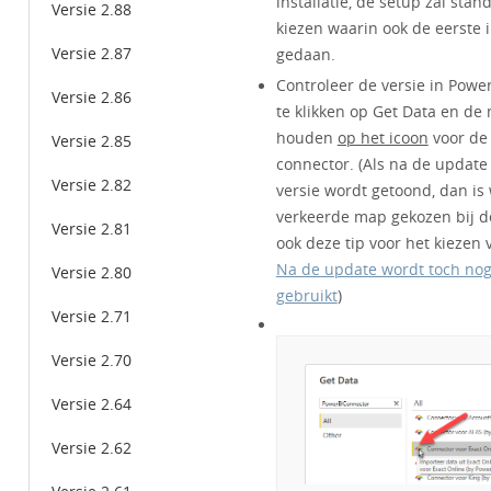
installatie, de setup zal st
Versie 2.88
kiezen waarin ook de eerste in
Versie 2.87
gedaan.
Controleer de versie in Powe
Versie 2.86
te klikken op Get Data en de m
houden
op het icoon
voor de 
Versie 2.85
connector. (Als na de updat
Versie 2.82
versie wordt getoond, dan is 
verkeerde map gekozen bij de 
Versie 2.81
ook deze tip voor het kiezen 
Na de update wordt toch nog
Versie 2.80
gebruikt
)
Versie 2.71
Versie 2.70
Versie 2.64
Versie 2.62