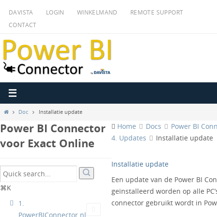
Ga
DAVISTA
LOGIN
WINKELMAND
REMOTE SUPPORT
naar
CONTACT
de
inhoud
Home
Doc
Installatie update
Power BI Connector
Home
Docs
Power BI Conne
4. Updates
Installatie update
voor Exact Online
Installatie update
Een update van de Power BI Co
⌘K
geïnstalleerd worden op alle PC
connector gebruikt wordt in Pow
1.
PowerBIConnector.nl