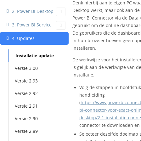
Denk hierbij aan je eigen PC wa
Desktop werkt, maar ook aan de
2. Power BI Desktop
Power BI Connector via de Data
3. Power BI Service
gebruikt om de online dashboard
De gebruikers die de dashboards
4. Updates
in hun browser hoeven geen up
installeren.
Installatie update
De werkwijze voor het installer
is gelijk aan de werkwijze van d
Versie 3.00
installatie.
Versie 2.93
Volg de stappen in hoofdstuk
Versie 2.92
handleiding
(
https://www.powerbiconnect
Versie 2.91
bi-connector-voor-exact-onli
desktop/2-1-installatie-conne
Versie 2.90
connector te downloaden en t
Versie 2.89
Selecteer dezelfde doelmap a