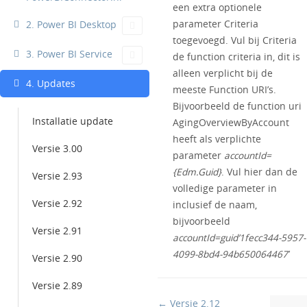
een extra optionele
parameter Criteria
2. Power BI Desktop
toegevoegd. Vul bij Criteria
3. Power BI Service
de function criteria in, dit is
alleen verplicht bij de
4. Updates
meeste Function URI’s.
Bijvoorbeeld de function uri
Installatie update
AgingOverviewByAccount
heeft als verplichte
Versie 3.00
parameter
accountId=
{Edm.Guid}
. Vul hier dan de
Versie 2.93
volledige parameter in
Versie 2.92
inclusief de naam,
bijvoorbeeld
Versie 2.91
accountId=guid’1fecc344-5957-
4099-8bd4-94b650064467′
Versie 2.90
Versie 2.89
Doc
← Versie 2.12