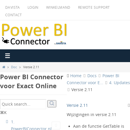
Ga
DAVISTA
LOGIN
WINKELMAND
REMOTE SUPPORT
naar
CONTACT
de
inhoud
Home
Doc
Versie 2.11
Power BI Connector
Home
Docs
Power BI
Connector voor E...
4. Updates
voor Exact Online
Versie 2.11
Versie 2.11
⌘K
Wijzigingen in versie 2.11
1.
Aan de functie GetTable is
PowerBIConnector.nl