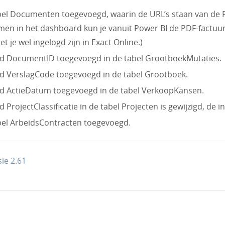
el Documenten toegevoegd, waarin de URL’s staan van de P
en in het dashboard kun je vanuit Power BI de PDF-factu
t je wel ingelogd zijn in Exact Online.)
ld DocumentID toegevoegd in de tabel GrootboekMutaties.
d VerslagCode toegevoegd in de tabel Grootboek.
d ActieDatum toegevoegd in de tabel VerkoopKansen.
d ProjectClassificatie in de tabel Projecten is gewijzigd, de 
el ArbeidsContracten toegevoegd.
ie 2.61
tion