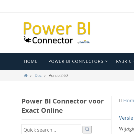
Ga
naar
de
inhoud
Ga
HOME
POWER BI CONNECTORS
FABRIC
naar
de
Home
Doc
Versie 2.60
inhoud
Power BI Connector voor
Hom
Exact Online
Versie
Wijzig