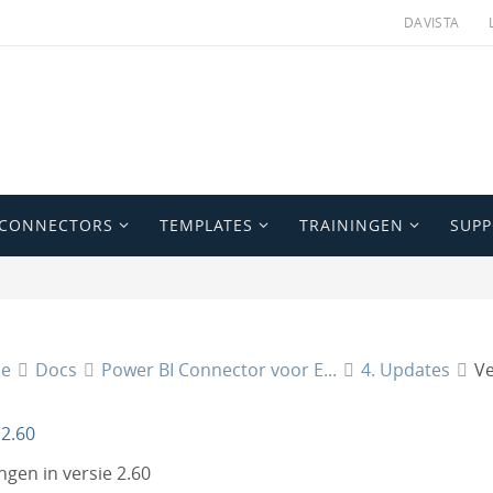
DAVISTA
 CONNECTORS
TEMPLATES
TRAININGEN
SUP
e
Docs
Power BI Connector voor E...
4. Updates
Ve
 2.60
ingen in versie 2.60