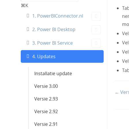
⌘K
Tab
1. PowerBIConnector.nl
nem
moe
2. Power BI Desktop
Ve
Vel
3. Power BI Service
Vel
4. Updates
Vel
Tab
Installatie update
Versie 3.00
Doc
← Vers
Versie 2.93
naviga
Versie 2.92
Versie 2.91