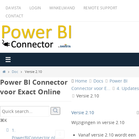
Ga
DAVISTA
LOGIN
WINKELMAND
REMOTE SUPPORT
naar
CONTACT
de
inhoud
Home
Doc
Versie 2.10
Power BI Connector
Home
Docs
Power BI
Connector voor E...
4. Updates
voor Exact Online
Versie 2.10
Versie 2.10
⌘K
Wijzigingen in versie 2.10
1.
Vanaf versie 2.10 wordt een
PowerBIConnector.nl